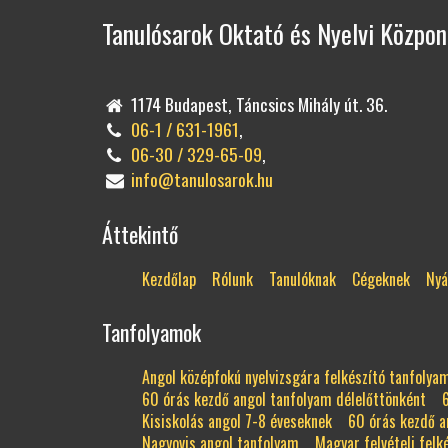
Tanulósarok Oktató és Nyelvi Közpon
1174 Budapest, Táncsics Mihály út. 36.
06-1 / 631-1961
,
06-30 / 329-65-09
,
info@tanulosarok.hu
Áttekintő
Kezdőlap
Rólunk
Tanulóknak
Cégeknek
Nyá
Tanfolyamok
Angol középfokú nyelvizsgára felkészító tanfolya
60 órás kezdő angol tanfolyam délelőttönként
Kisiskolás angol 7-8 éveseknek
60 órás kezdő a
Nagyovis angol tanfolyam
Magyar felvételi felk