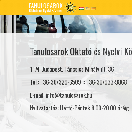
Tanulósarok Oktató és Nyelvi Kö
1174 Budapest, Táncsics Mihály út. 36
Tel.: +36-30/329-6509 :: +36-30/933-9868
E-mail: info@tanulosarok.hu
Nyitvatartás: Hétfő-Péntek 8.00-20.00 óráig