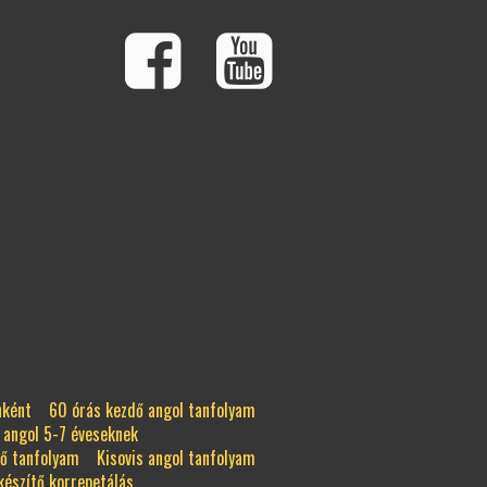
nként
60 órás kezdő angol tanfolyam
 angol 5-7 éveseknek
tő tanfolyam
Kisovis angol tanfolyam
készítő korrepetálás