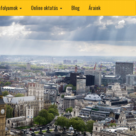
anfolyamok
Online oktatás
Blog
Áraink