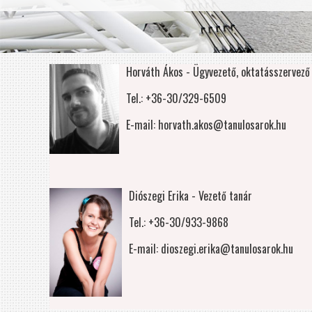
Horváth Ákos - Ügyvezető, oktatásszervező
Tel.: +36-30/329-6509
E-mail: horvath.akos@tanulosarok.hu
Diószegi Erika - Vezető tanár
Tel.: +36-30/933-9868
E-mail: dioszegi.erika@tanulosarok.hu