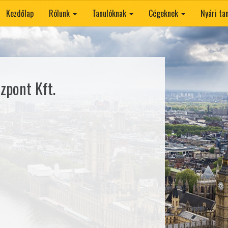
Kezdőlap
Rólunk
Tanulóknak
Cégeknek
Nyári t
zpont Kft.