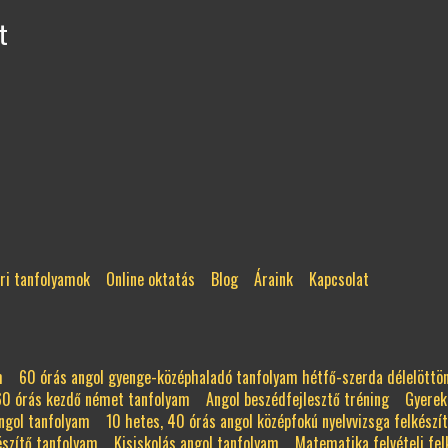
t
ri tanfolyamok
Online oktatás
Blog
Áraink
Kapcsolat
m
60 órás angol gyenge-középhaladó tanfolyam hétfő-szerda délelöttö
60 órás kezdő német tanfolyam
Angol beszédfejlesztő tréning
Gyerek
ngol tanfolyam
10 hetes, 40 órás angol középfokú nyelvvizsga felkészí
észítő tanfolyam
Kisiskolás angol tanfolyam
Matematika felvételi fel