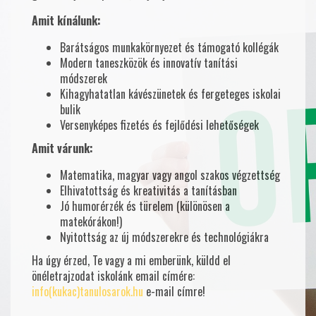
Amit kínálunk:
Barátságos munkakörnyezet és támogató kollégák
Modern taneszközök és innovatív tanítási
módszerek
Kihagyhatatlan kávészünetek és fergeteges iskolai
bulik
Versenyképes fizetés és fejlődési lehetőségek
Amit várunk:
Matematika, magyar vagy angol szakos végzettség
Elhivatottság és kreativitás a tanításban
Jó humorérzék és türelem (különösen a
matekórákon!)
Nyitottság az új módszerekre és technológiákra
Ha úgy érzed, Te vagy a mi emberünk, küldd el
önéletrajzodat iskolánk email címére:
info(kukac)tanulosarok.hu
e-mail címre!