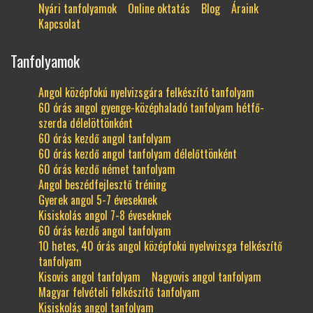
Nyári tanfolyamok
Online oktatás
Blog
Áraink
Kapcsolat
Tanfolyamok
Angol középfokú nyelvizsgára felkészító tanfolyam
60 órás angol gyenge-középhaladó tanfolyam hétfő-
szerda délelöttönként
60 órás kezdő angol tanfolyam
60 órás kezdő angol tanfolyam délelőttönként
60 órás kezdő német tanfolyam
Angol beszédfejlesztő tréning
Gyerek angol 5-7 éveseknek
Kisiskolás angol 7-8 éveseknek
60 órás kezdő angol tanfolyam
10 hetes, 40 órás angol középfokú nyelvvizsga felkészítő
tanfolyam
Kisovis angol tanfolyam
Nagyovis angol tanfolyam
Magyar felvételi felkészítő tanfolyam
Kisiskolás angol tanfolyam