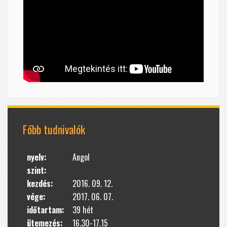
Főbb tudnivalók
nyelv:
Angol
szint:
kezdés:
2016. 09. 12.
vége:
2017. 06. 07.
időtartam:
39 hét
ütemezés:
16.30-17.15