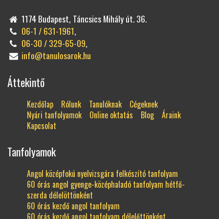
1174 Budapest, Táncsics Mihály út. 36.
06-1 / 631-1961
,
06-30 / 329-65-09
,
info@tanulosarok.hu
Áttekintő
Kezdőlap
Rólunk
Tanulóknak
Cégeknek
Nyári tanfolyamok
Online oktatás
Blog
Áraink
Kapcsolat
Tanfolyamok
Angol középfokú nyelvizsgára felkészító tanfolyam
60 órás angol gyenge-középhaladó tanfolyam hétfő-
szerda délelöttönként
60 órás kezdő angol tanfolyam
60 órás kezdő angol tanfolyam délelőttönként