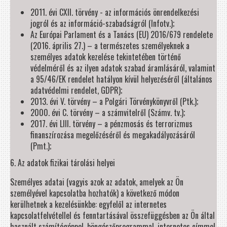
2011. évi CXII. törvény - az információs önrendelkezési
jogról és az információ-szabadságról (Infotv.);
Az Európai Parlament és a Tanács (EU) 2016/679 rendelete
(2016. április 27.) – a természetes személyeknek a
személyes adatok kezelése tekintetében történő
védelméről és az ilyen adatok szabad áramlásáról, valamint
a 95/46/EK rendelet hatályon kívül helyezéséről (általános
adatvédelmi rendelet, GDPR);
2013. évi V. törvény – a Polgári Törvénykönyvről (Ptk.);
2000. évi C. törvény – a számvitelről (Számv. tv.);
2017. évi LIII. törvény – a pénzmosás és terrorizmus
finanszírozása megelőzéséről és megakadályozásáról
(Pmt.);
6. Az adatok fizikai tárolási helyei
Személyes adatai (vagyis azok az adatok, amelyek az Ön
személyével kapcsolatba hozhatók) a következő módon
kerülhetnek a kezelésünkbe: egyfelől az internetes
kapcsolatfelvétellel és fenntartásával összefüggésben az Ön által
használt számítógéppel, böngészőprogrammal, internetes címmel,