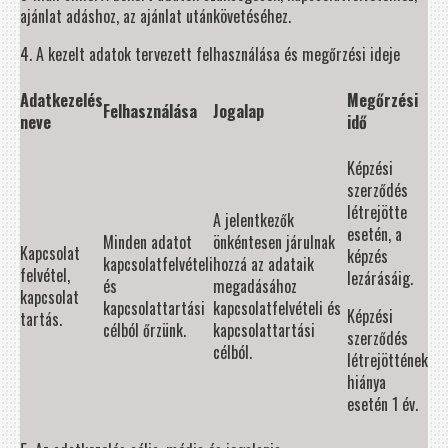
ajánlat adáshoz, az ajánlat utánkövetéséhez.
4. A kezelt adatok tervezett felhasználása és megőrzési ideje
Adatkezelés
Megőrzési
Felhasználása
Jogalap
neve
idő
Képzési
szerződés
létrejötte
A jelentkezők
esetén, a
Minden adatot
önkéntesen járulnak
Kapcsolat
képzés
kapcsolatfelvételi
hozzá az adataik
felvétel,
lezárásáig.
és
megadásához
kapcsolat
kapcsolattartási
kapcsolatfelvételi és
Képzési
tartás.
célból őrzünk.
kapcsolattartási
szerződés
célból.
létrejöttének
hiánya
esetén 1 év.