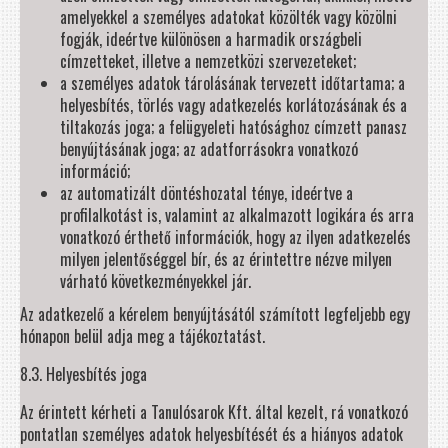
amelyekkel a személyes adatokat közölték vagy közölni
fogják, ideértve különösen a harmadik országbeli
címzetteket, illetve a nemzetközi szervezeteket;
a személyes adatok tárolásának tervezett időtartama; a
helyesbítés, törlés vagy adatkezelés korlátozásának és a
tiltakozás joga; a felügyeleti hatósághoz címzett panasz
benyújtásának joga; az adatforrásokra vonatkozó
információ;
az automatizált döntéshozatal ténye, ideértve a
profilalkotást is, valamint az alkalmazott logikára és arra
vonatkozó érthető információk, hogy az ilyen adatkezelés
milyen jelentőséggel bír, és az érintettre nézve milyen
várható következményekkel jár.
Az adatkezelő a kérelem benyújtásától számított legfeljebb egy
hónapon belül adja meg a tájékoztatást.
8.3. Helyesbítés joga
Az érintett kérheti a Tanulósarok Kft. által kezelt, rá vonatkozó
pontatlan személyes adatok helyesbítését és a hiányos adatok