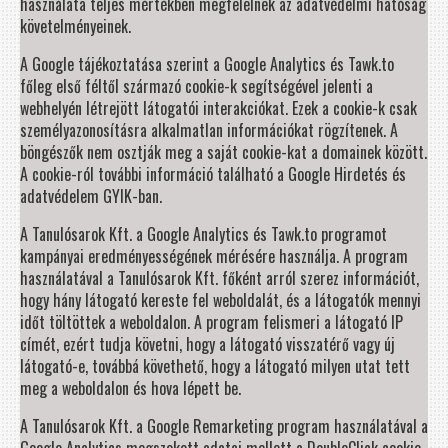
használata teljes mértékben megfelelnek az adatvédelmi hatóság
követelményeinek.
A Google tájékoztatása szerint a Google Analytics és Tawk.to
főleg első féltől származó cookie-k segítségével jelenti a
webhelyén létrejött látogatói interakciókat. Ezek a cookie-k csak
személyazonosításra alkalmatlan információkat rögzítenek. A
böngészők nem osztják meg a saját cookie-kat a domainek között.
A cookie-ról további információ található a Google Hirdetés és
adatvédelem GYIK-ban.
A Tanulósarok Kft. a Google Analytics és Tawk.to programot
kampányai eredményességének mérésére használja. A program
használatával a Tanulósarok Kft. főként arról szerez információt,
hogy hány látogató kereste fel weboldalát, és a látogatók mennyi
időt töltöttek a weboldalon. A program felismeri a látogató IP
címét, ezért tudja követni, hogy a látogató visszatérő vagy új
látogató-e, továbbá követhető, hogy a látogató milyen utat tett
meg a weboldalon és hova lépett be.
A Tanulósarok Kft. a Google Remarketing program használatával a