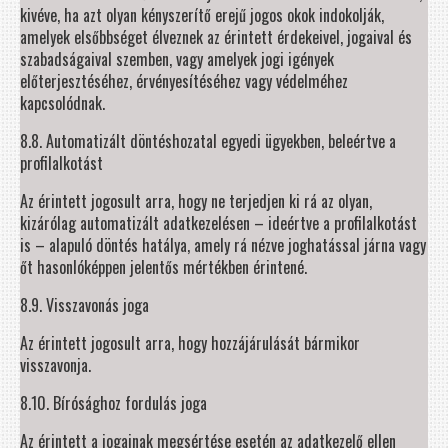
kivéve, ha azt olyan kényszerítő erejű jogos okok indokolják,
amelyek elsőbbséget élveznek az érintett érdekeivel, jogaival és
szabadságaival szemben, vagy amelyek jogi igények
előterjesztéséhez, érvényesítéséhez vagy védelméhez
kapcsolódnak.
8.8. Automatizált döntéshozatal egyedi ügyekben, beleértve a
profilalkotást
Az érintett jogosult arra, hogy ne terjedjen ki rá az olyan,
kizárólag automatizált adatkezelésen – ideértve a profilalkotást
is – alapuló döntés hatálya, amely rá nézve joghatással járna vagy
őt hasonlóképpen jelentős mértékben érintené.
8.9. Visszavonás joga
Az érintett jogosult arra, hogy hozzájárulását bármikor
visszavonja.
8.10. Bírósághoz fordulás joga
Az érintett a jogainak megsértése esetén az adatkezelő ellen