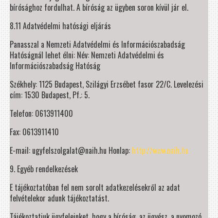
bírósághoz fordulhat. A bíróság az ügyben soron kívül jár el.
8.11 Adatvédelmi hatósági eljárás
Panasszal a Nemzeti Adatvédelmi és Információszabadság
Hatóságnál lehet élni: Név: Nemzeti Adatvédelmi és
Információszabadság Hatóság
Székhely: 1125 Budapest, Szilágyi Erzsébet fasor 22/C. Levelezési
cím: 1530 Budapest, Pf.: 5.
Telefon: 0613911400
Fax: 0613911410
E-mail: ugyfelszolgalat@naih.hu Honlap:
http://www.naih.hu
9. Egyéb rendelkezések
E tájékoztatóban fel nem sorolt adatkezelésekről az adat
felvételekor adunk tájékoztatást.
Tájékoztatjuk ügyfeleinket, hogy a bíróság, az ügyész, a nyomozó