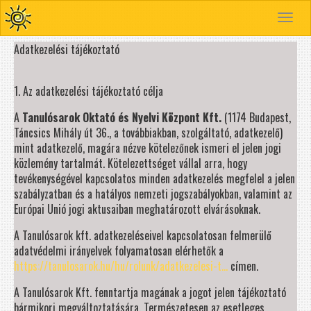
Toggle
navigat
Adatkezelési tájékoztató
1. Az adatkezelési tájékoztató célja
A
Tanulósarok Oktató és Nyelvi Központ Kft.
(1174 Budapest,
Táncsics Mihály út 36., a továbbiakban, szolgáltató, adatkezelő)
mint adatkezelő, magára nézve kötelezőnek ismeri el jelen jogi
közlemény tartalmát. Kötelezettséget vállal arra, hogy
tevékenységével kapcsolatos minden adatkezelés megfelel a jelen
szabályzatban és a hatályos nemzeti jogszabályokban, valamint az
Európai Unió jogi aktusaiban meghatározott elvárásoknak.
A Tanulósarok kft. adatkezeléseivel kapcsolatosan felmerülő
adatvédelmi irányelvek folyamatosan elérhetők a
https://tanulosarok.hu/hu/rolunk/adatkezelesi-t...
címen.
A Tanulósarok Kft. fenntartja magának a jogot jelen tájékoztató
bármikori megváltoztatására. Természetesen az esetleges