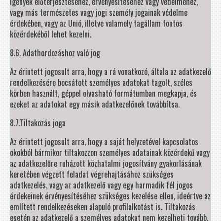
igények előterjesztéséhez, érvényesítéséhez vagy védelméhez,
vagy más természetes vagy jogi személy jogainak védelme
érdekében, vagy az Unió, illetve valamely tagállam fontos
közérdekéből lehet kezelni.
8.6. Adathordozáshoz való jog
Az érintett jogosult arra, hogy a rá vonatkozó, általa az adatkezelő
rendelkezésére bocsátott személyes adatokat tagolt, széles
körben használt, géppel olvasható formátumban megkapja, és
ezeket az adatokat egy másik adatkezelőnek továbbítsa.
8.7.Tiltakozás joga
Az érintett jogosult arra, hogy a saját helyzetével kapcsolatos
okokból bármikor tiltakozzon személyes adatainak közérdekű vagy
az adatkezelőre ruházott közhatalmi jogosítvány gyakorlásának
keretében végzett feladat végrehajtásához szükséges
adatkezelés, vagy az adatkezelő vagy egy harmadik fél jogos
érdekeinek érvényesítéséhez szükséges kezelése ellen, ideértve az
említett rendelkezéseken alapuló profilalkotást is. Tiltakozás
esetén az adatkezelő a személyes adatokat nem kezelheti tovább,