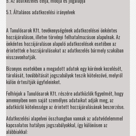
5. Az adatkezelés célja, módja és jogalapja
5.1. Általános adatkezelési irányelvek
A Tanulósarok Kft. tevékenységének adatkezelései önkéntes
hozzájáruláson, illetve törvényi felhatalmazáson alapulnak. Az
önkéntes hozzájáruláson alapuló adatkezelések esetében az
érintettek e hozzájárulásukat az adatkezelés bármely szakában
visszavonhatják.
Bizonyos esetekben a megadott adatok egy körének kezelését,
tárolását, továbbítását jogszabályok teszik kötelezővé, melyről
külön értesítjük ügyfeleinket.
Felhívjuk a Tanulósarok Kft. részére adatközlők figyelmét, hogy
amennyiben nem saját személyes adataikat adják meg, az
adatközlő kötelessége az érintett hozzájárulásának beszerzése.
Adatkezelési alapelvei összhangban vannak az adatvédelemmel
kapcsolatos hatályos jogszabályokkal, így különösen az
alábbiakkal: