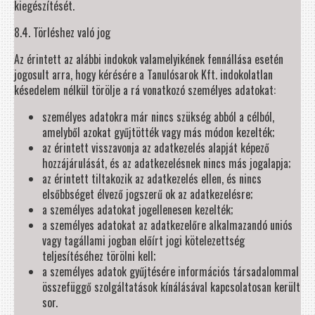
kiegészítését.
8.4. Törléshez való jog
Az érintett az alábbi indokok valamelyikének fennállása esetén
jogosult arra, hogy kérésére a Tanulósarok Kft. indokolatlan
késedelem nélkül törölje a rá vonatkozó személyes adatokat:
személyes adatokra már nincs szükség abból a célból,
amelyből azokat gyűjtötték vagy más módon kezelték;
az érintett visszavonja az adatkezelés alapját képező
hozzájárulását, és az adatkezelésnek nincs más jogalapja;
az érintett tiltakozik az adatkezelés ellen, és nincs
elsőbbséget élvező jogszerű ok az adatkezelésre;
a személyes adatokat jogellenesen kezelték;
a személyes adatokat az adatkezelőre alkalmazandó uniós
vagy tagállami jogban előírt jogi kötelezettség
teljesítéséhez törölni kell;
a személyes adatok gyűjtésére információs társadalommal
összefüggő szolgáltatások kínálásával kapcsolatosan került
sor.