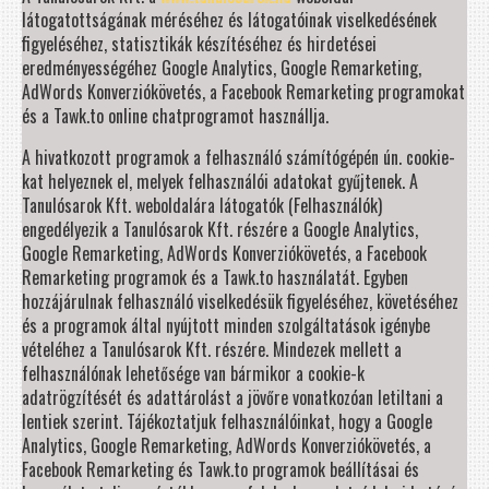
látogatottságának méréséhez és látogatóinak viselkedésének
figyeléséhez, statisztikák készítéséhez és hirdetései
eredményességéhez Google Analytics, Google Remarketing,
AdWords Konverziókövetés, a Facebook Remarketing programokat
és a Tawk.to online chatprogramot használlja.
A hivatkozott programok a felhasználó számítógépén ún. cookie-
kat helyeznek el, melyek felhasználói adatokat gyűjtenek. A
Tanulósarok Kft. weboldalára látogatók (Felhasználók)
engedélyezik a Tanulósarok Kft. részére a Google Analytics,
Google Remarketing, AdWords Konverziókövetés, a Facebook
Remarketing programok és a Tawk.to használatát. Egyben
hozzájárulnak felhasználó viselkedésük figyeléséhez, követéséhez
és a programok által nyújtott minden szolgáltatások igénybe
vételéhez a Tanulósarok Kft. részére. Mindezek mellett a
felhasználónak lehetősége van bármikor a cookie-k
adatrögzítését és adattárolást a jövőre vonatkozóan letiltani a
lentiek szerint. Tájékoztatjuk felhasználóinkat, hogy a Google
Analytics, Google Remarketing, AdWords Konverziókövetés, a
Facebook Remarketing és Tawk.to programok beállításai és