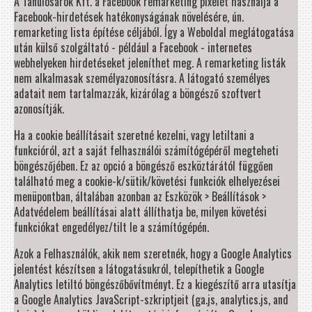
A Tanulósarok Kft. a Facebook remarketing pixelét használja a
Facebook-hirdetések hatékonyságának növelésére, ún.
remarketing lista építése céljából. Így a Weboldal meglátogatása
után külső szolgáltató - például a Facebook - internetes
webhelyeken hirdetéseket jeleníthet meg. A remarketing listák
nem alkalmasak személyazonosításra. A látogató személyes
adatait nem tartalmazzák, kizárólag a böngésző szoftvert
azonosítják.
Ha a cookie beállításait szeretné kezelni, vagy letiltani a
funkcióról, azt a saját felhasználói számítógépéről megteheti
böngészőjében. Ez az opció a böngésző eszköztárától függően
található meg a cookie-k/sütik/követési funkciók elhelyezései
menüpontban, általában azonban az Eszközök > Beállítások >
Adatvédelem beállításai alatt állíthatja be, milyen követési
funkciókat engedélyez/tilt le a számítógépén.
Azok a Felhasználók, akik nem szeretnék, hogy a Google Analytics
jelentést készítsen a látogatásukról, telepíthetik a Google
Analytics letiltó böngészőbővítményt. Ez a kiegészítő arra utasítja
a Google Analytics JavaScript-szkriptjeit (ga.js, analytics.js, and