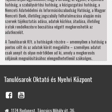
hatóság, a szabálysértési hatóság, a közigazgatási hatóság, a
Nemzeti Adatvédelmi és Információszabadság Hatóság, a Magyar
Nemzeti Bank, illetőleg jogszabály felhatalmazása alapján más
szervek tájékoztatás adása, adatok közlése, átadása, illetőleg
iratok rendelkezésre bocsátása végett megkereshetik az
adatkezelőt.
A Tanulósarok Kft. a hatóságok részére – amennyiben a hatóság a
pontos célt és az adatok körét megjelölte – személyes adatot
csak annyit és olyan mértékben ad ki, amely a megkeresés
céljának megvalósításához elengedhetetlenül szükséges.
Tanulósarok Oktató és Nyelvi Központ
1174 Budapest, Táncsics Mihály út. 36.