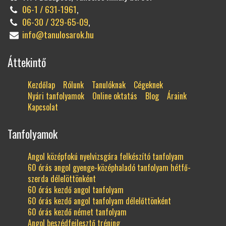
06-1 / 631-1961
,
06-30 / 329-65-09
,
info@tanulosarok.hu
Áttekintő
Kezdőlap
Rólunk
Tanulóknak
Cégeknek
Nyári tanfolyamok
Online oktatás
Blog
Áraink
Kapcsolat
Tanfolyamok
Angol középfokú nyelvizsgára felkészító tanfolyam
60 órás angol gyenge-középhaladó tanfolyam hétfő-
szerda délelöttönként
60 órás kezdő angol tanfolyam
60 órás kezdő angol tanfolyam délelőttönként
60 órás kezdő német tanfolyam
Angol beszédfejlesztő tréning