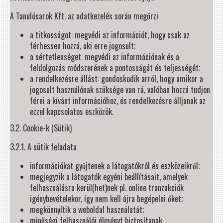
A Tanulósarok Kft. az adatkezelés során megőrzi
a titkosságot: megvédi az információt, hogy csak az
férhessen hozzá, aki erre jogosult;
a sértetlenséget: megvédi az információnak és a
feldolgozás módszerének a pontosságát és teljességét;
a rendelkezésre állást: gondoskodik arról, hogy amikor a
jogosult használónak szüksége van rá, valóban hozzá tudjon
férni a kívánt információhoz, és rendelkezésre álljanak az
ezzel kapcsolatos eszközök.
3.2. Cookie-k (Sütik)
3.2.1. A sütik feladata
információkat gyűjtenek a látogatókról és eszközeikről;
megjegyzik a látogatók egyéni beállításait, amelyek
felhasználásra kerül(het)nek pl. online tranzakciók
igénybevételekor, így nem kell újra begépelni őket;
megkönnyítik a weboldal használatát;
minőségi felhasználói élményt biztosítanak.