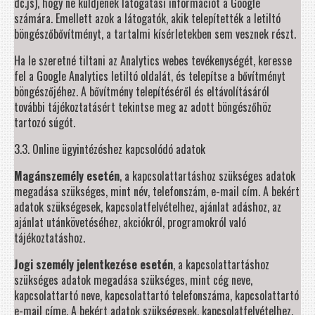
dc.js), hogy ne küldjenek látogatási információt a Google
számára. Emellett azok a látogatók, akik telepítették a letiltó
böngészőbővítményt, a tartalmi kísérletekben sem vesznek részt.
Ha le szeretné tiltani az Analytics webes tevékenységét, keresse
fel a Google Analytics letiltó oldalát, és telepítse a bővítményt
böngészőjéhez. A bővítmény telepítéséről és eltávolításáról
további tájékoztatásért tekintse meg az adott böngészőhöz
tartozó súgót.
3.3. Online ügyintézéshez kapcsolódó adatok
Magánszemély esetén
, a kapcsolattartáshoz szükséges adatok
megadása szükséges, mint név, telefonszám, e-mail cím. A bekért
adatok szükségesek, kapcsolatfelvételhez, ajánlat adáshoz, az
ajánlat utánkövetéséhez, akciókról, programokról való
tájékoztatáshoz.
Jogi személy jelentkezése esetén
, a kapcsolattartáshoz
szükséges adatok megadása szükséges, mint cég neve,
kapcsolattartó neve, kapcsolattartó telefonszáma, kapcsolattartó
e-mail címe. A bekért adatok szükségesek, kapcsolatfelvételhez,