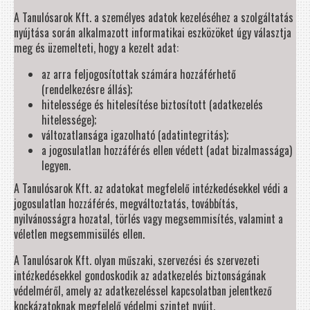
A Tanulósarok Kft. a személyes adatok kezeléséhez a szolgáltatás
nyújtása során alkalmazott informatikai eszközöket úgy választja
meg és üzemelteti, hogy a kezelt adat:
az arra feljogosítottak számára hozzáférhető
(rendelkezésre állás);
hitelessége és hitelesítése biztosított (adatkezelés
hitelessége);
változatlansága igazolható (adatintegritás);
a jogosulatlan hozzáférés ellen védett (adat bizalmassága)
legyen.
A Tanulósarok Kft. az adatokat megfelelő intézkedésekkel védi a
jogosulatlan hozzáférés, megváltoztatás, továbbítás,
nyilvánosságra hozatal, törlés vagy megsemmisítés, valamint a
véletlen megsemmisülés ellen.
A Tanulósarok Kft. olyan műszaki, szervezési és szervezeti
intézkedésekkel gondoskodik az adatkezelés biztonságának
védelméről, amely az adatkezeléssel kapcsolatban jelentkező
kockázatoknak megfelelő védelmi szintet nyújt.