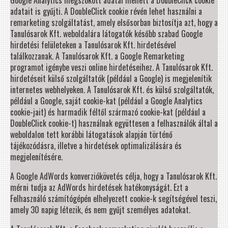
Google Analytics megszokott adatai mellett a DoubleClick cookie
adatait is gyűjti. A DoubleClick cookie révén lehet használni a
remarketing szolgáltatást, amely elsősorban biztosítja azt, hogy a
Tanulósarok Kft. weboldalára látogatók később szabad Google
hirdetési felületeken a Tanulósarok Kft. hirdetésével
találkozzanak. A Tanulósarok Kft. a Google Remarketing
programot igénybe veszi online hirdetéseihez. A Tanulósarok Kft.
hirdetéseit külső szolgáltatók (például a Google) is megjelenítik
internetes webhelyeken. A Tanulósarok Kft. és külső szolgáltatók,
például a Google, saját cookie-kat (például a Google Analytics
cookie-jait) és harmadik féltől származó cookie-kat (például a
DoubleClick cookie-t) használnak együttesen a felhasználók által a
weboldalon tett korábbi látogatások alapján történő
tájékozódásra, illetve a hirdetések optimalizálására és
megjelenítésére.
A Google AdWords konverziókövetés célja, hogy a Tanulósarok Kft.
mérni tudja az AdWords hirdetések hatékonyságát. Ezt a
Felhasználó számítógépén elhelyezett cookie-k segítségével teszi,
amely 30 napig létezik, és nem gyűjt személyes adatokat.