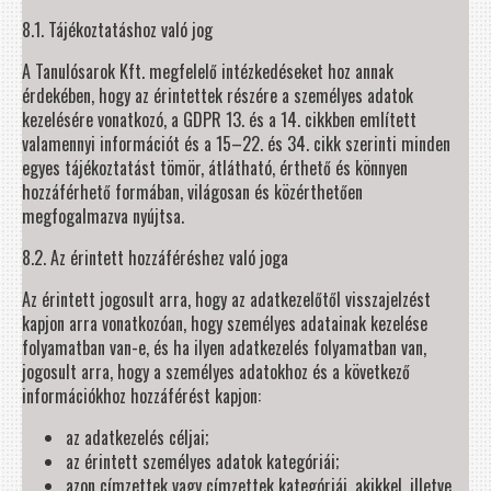
8.1. Tájékoztatáshoz való jog
A Tanulósarok Kft. megfelelő intézkedéseket hoz annak
érdekében, hogy az érintettek részére a személyes adatok
kezelésére vonatkozó, a GDPR 13. és a 14. cikkben említett
valamennyi információt és a 15–22. és 34. cikk szerinti minden
egyes tájékoztatást tömör, átlátható, érthető és könnyen
hozzáférhető formában, világosan és közérthetően
megfogalmazva nyújtsa.
8.2. Az érintett hozzáféréshez való joga
Az érintett jogosult arra, hogy az adatkezelőtől visszajelzést
kapjon arra vonatkozóan, hogy személyes adatainak kezelése
folyamatban van-e, és ha ilyen adatkezelés folyamatban van,
jogosult arra, hogy a személyes adatokhoz és a következő
információkhoz hozzáférést kapjon:
az adatkezelés céljai;
az érintett személyes adatok kategóriái;
azon címzettek vagy címzettek kategóriái, akikkel, illetve