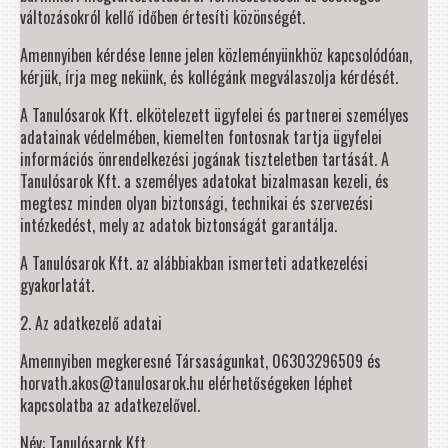
változásokról kellő időben értesíti közönségét.
Amennyiben kérdése lenne jelen közleményünkhöz kapcsolódóan,
kérjük, írja meg nekünk, és kollégánk megválaszolja kérdését.
A Tanulósarok Kft. elkötelezett ügyfelei és partnerei személyes
adatainak védelmében, kiemelten fontosnak tartja ügyfelei
információs önrendelkezési jogának tiszteletben tartását. A
Tanulósarok Kft. a személyes adatokat bizalmasan kezeli, és
megtesz minden olyan biztonsági, technikai és szervezési
intézkedést, mely az adatok biztonságát garantálja.
A Tanulósarok Kft. az alábbiakban ismerteti adatkezelési
gyakorlatát.
2. Az adatkezelő adatai
Amennyiben megkeresné Társaságunkat, 06303296509 és
horvath.akos@tanulosarok.hu elérhetőségeken léphet
kapcsolatba az adatkezelővel.
Név: Tanulósarok Kft