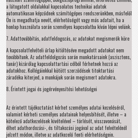
a látogatott oldalakkal kapcsolatos technikai adatok
automatikusan képződnek számítógépes rendszerünkben, másfelől
Ön is megadhatja nevét, elérhetőségét vagy más adatait, ha a
honlap használata során személyes kapcsolatba kíván lépni velünk.
7. Adattovábbítás, adatfeldogozás, az adatokat megismerők köre
A kapcsolatfelvételi űrlap kitöltéséve megadott adatokat nem
továbbítunk. Az adatfeldolgozás során munkatársaink (aszisztens,
tanár) kizárólag kapcsolattartási célból férhetnek hozzá az
adatokhoz. Kollégáinkkal kötött szerződések titoktartási
záradéka kiterjed, a munkájuk során megismert adatokra.
8. Érintett jogai és jogérvényesítési lehetőségei
Az érintett tájékoztatást kérhet személyes adatai kezeléséről,
valamint kérheti személyes adatainak helyesbítését, illetve – a
kötelező adatkezelések kivételével – törlését, visszavonását,
élhet adathordozási-, és tiltakozási jogával az adat felvételénél
jelzett módon, illetve az adatkezelő fenti elérhetőségein.