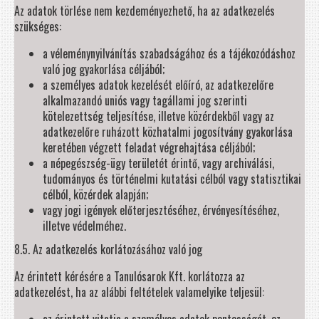
Az adatok törlése nem kezdeményezhető, ha az adatkezelés
szükséges:
a véleménynyilvánítás szabadságához és a tájékozódáshoz
való jog gyakorlása céljából;
a személyes adatok kezelését előíró, az adatkezelőre
alkalmazandó uniós vagy tagállami jog szerinti
kötelezettség teljesítése, illetve közérdekből vagy az
adatkezelőre ruházott közhatalmi jogosítvány gyakorlása
keretében végzett feladat végrehajtása céljából;
a népegészség-ügy területét érintő, vagy archiválási,
tudományos és történelmi kutatási célból vagy statisztikai
célból, közérdek alapján;
vagy jogi igények előterjesztéséhez, érvényesítéséhez,
illetve védelméhez.
8.5. Az adatkezelés korlátozásához való jog
Az érintett kérésére a Tanulósarok Kft. korlátozza az
adatkezelést, ha az alábbi feltételek valamelyike teljesül: