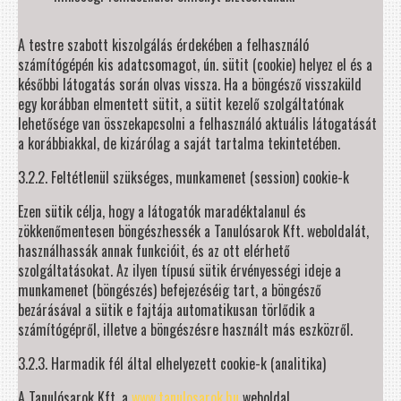
A testre szabott kiszolgálás érdekében a felhasználó
számítógépén kis adatcsomagot, ún. sütit (cookie) helyez el és a
későbbi látogatás során olvas vissza. Ha a böngésző visszaküld
egy korábban elmentett sütit, a sütit kezelő szolgáltatónak
lehetősége van összekapcsolni a felhasználó aktuális látogatását
a korábbiakkal, de kizárólag a saját tartalma tekintetében.
3.2.2. Feltétlenül szükséges, munkamenet (session) cookie-k
Ezen sütik célja, hogy a látogatók maradéktalanul és
zökkenőmentesen böngészhessék a Tanulósarok Kft. weboldalát,
használhassák annak funkcióit, és az ott elérhető
szolgáltatásokat. Az ilyen típusú sütik érvényességi ideje a
munkamenet (böngészés) befejezéséig tart, a böngésző
bezárásával a sütik e fajtája automatikusan törlődik a
számítógépről, illetve a böngészésre használt más eszközről.
3.2.3. Harmadik fél által elhelyezett cookie-k (analitika)
A Tanulósarok Kft. a
www.tanulosarok.hu
weboldal