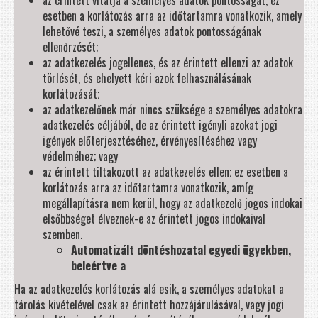
az érintett vitatja a személyes adatok pontosságát, ez
esetben a korlátozás arra az időtartamra vonatkozik, amely
lehetővé teszi, a személyes adatok pontosságának
ellenőrzését;
az adatkezelés jogellenes, és az érintett ellenzi az adatok
törlését, és ehelyett kéri azok felhasználásának
korlátozását;
az adatkezelőnek már nincs szüksége a személyes adatokra
adatkezelés céljából, de az érintett igényli azokat jogi
igények előterjesztéséhez, érvényesítéséhez vagy
védelméhez; vagy
az érintett tiltakozott az adatkezelés ellen; ez esetben a
korlátozás arra az időtartamra vonatkozik, amíg
megállapításra nem kerül, hogy az adatkezelő jogos indokai
elsőbbséget élveznek-e az érintett jogos indokaival
szemben.
Automatizált döntéshozatal egyedi ügyekben,
beleértve a
Ha az adatkezelés korlátozás alá esik, a személyes adatokat a
tárolás kivételével csak az érintett hozzájárulásával, vagy jogi