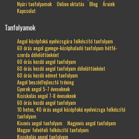
Nyári tanfolyamok
Online oktatás
Blog
Áraink
Kapcsolat
Tanfolyamok
Angol középfokú nyelvizsgára felkészító tanfolyam
60 órás angol gyenge-középhaladó tanfolyam hétfő-
szerda délelöttönként
60 órás kezdő angol tanfolyam
60 órás kezdő angol tanfolyam délelőttönként
60 órás kezdő német tanfolyam
Angol beszédfejlesztő tréning
Gyerek angol 5-7 éveseknek
Kisiskolás angol 7-8 éveseknek
60 órás kezdő angol tanfolyam
10 hetes, 40 órás angol középfokú nyelvvizsga felkészítő
tanfolyam
Kisovis angol tanfolyam
Nagyovis angol tanfolyam
Magyar felvételi felkészítő tanfolyam
Kisiskolás angol tanfolyam