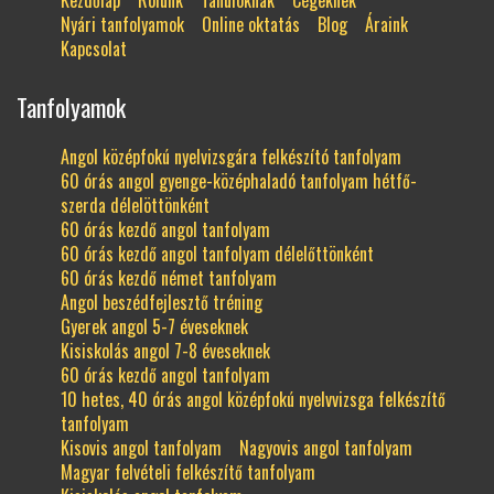
Kezdőlap
Rólunk
Tanulóknak
Cégeknek
Nyári tanfolyamok
Online oktatás
Blog
Áraink
Kapcsolat
Tanfolyamok
Angol középfokú nyelvizsgára felkészító tanfolyam
60 órás angol gyenge-középhaladó tanfolyam hétfő-
szerda délelöttönként
60 órás kezdő angol tanfolyam
60 órás kezdő angol tanfolyam délelőttönként
60 órás kezdő német tanfolyam
Angol beszédfejlesztő tréning
Gyerek angol 5-7 éveseknek
Kisiskolás angol 7-8 éveseknek
60 órás kezdő angol tanfolyam
10 hetes, 40 órás angol középfokú nyelvvizsga felkészítő
tanfolyam
Kisovis angol tanfolyam
Nagyovis angol tanfolyam
Magyar felvételi felkészítő tanfolyam