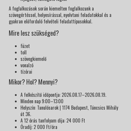
A foglalkozások során kiemelten foglalkozunk a
szövegértéssel, helyesírással, nyelvtani feladatokkal és a
gyakran előforduló felvételi feladattípusokkal.
Mire lesz szükséged?
füzet
toll
szövegkiemelő
vonalzó
tízórai
Mikor? Hol? Mennyi?
A felkészítő időpontja: 2026.08.17–2026.08.19.
Minden nap 9:00–13:00
Helyszín: Tanulósarok | 1174 Budapest, Táncsics Mihály
út 36.
A 12 órás tanfolyam díja: 24 000 Ft
Óradíj: 2 000 Ft/óra