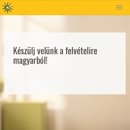
Toggle
navigat
Készülj velünk a felvételire
magyarból!